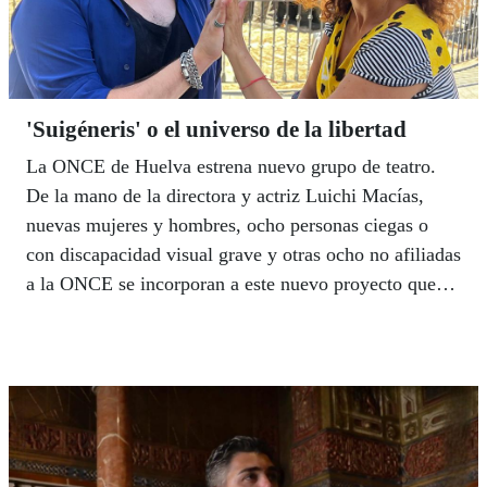
'Suigéneris' o el universo de la libertad
La ONCE de Huelva estrena nuevo grupo de teatro.
De la mano de la directora y actriz Luichi Macías,
nuevas mujeres y hombres, ocho personas ciegas o
con discapacidad visual grave y otras ocho no afiliadas
a la ONCE se incorporan a este nuevo proyecto que
llevará por nombre ‘Suigéneris’, toda una declaración
de intenciones del nuevo rumbo que quiere tomar el
grupo. Con una apuesta mucho más cómica y una
dirección que aborda el teatro como un universo de
libertad la formación trabaja intesamente en lo que
será su primera obra, que estrenarán en otoño. Se