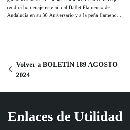
rendirá homenaje este año al Ballet Flamenco de
Andalucía en su 30 Aniversario y a la peña flamenca
La Platería en su 75 Aniversario. Como artista con
discapacidad la Bienal distinguirá al guitarrista
jienense Javi Santiago. La gala de entrega de premios
tendrá lugar el próximo 14 de noviembre en el Teatro
Isabel la Católica de Granada.
Volver a BOLETÍN 189 AGOSTO
2024
Enlaces de Utilidad