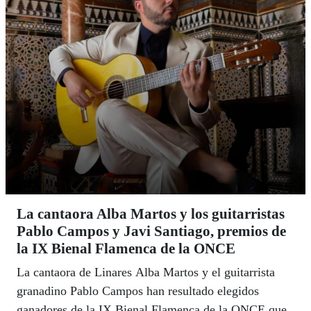
llama ‘Defunción difunta’, con textos de Marcos
López, afiliado y vendedor de la ONCE, que es otra
de las apuestas fuertes de este nuevo grupo que no va
a dejar indeferente a nadie. | LUIS GRESA
La cantaora Alba Martos y los guitarristas
Pablo Campos y Javi Santiago, premios de
la IX Bienal Flamenca de la ONCE
La cantaora de Linares Alba Martos y el guitarrista
granadino Pablo Campos han resultado elegidos
ganadores de la IX Bienal Flamenca de la ONCE que