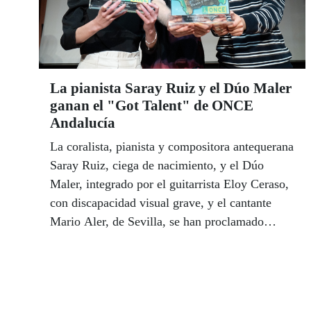
La pianista Saray Ruiz y el Dúo Maler
ganan el "Got Talent" de ONCE
Andalucía
La coralista, pianista y compositora antequerana
Saray Ruiz, ciega de nacimiento, y el Dúo
Maler, integrado por el guitarrista Eloy Ceraso,
con discapacidad visual grave, y el cantante
Mario Aler, de Sevilla, se han proclamado
ganadores de la IX edición del Concurso
Musical ONCE Andalucía en las categorías de
individual y grupo respectivamente.