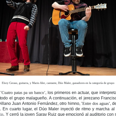
Elory Ceraso, guitarra, y Mario Aler, cantante, Dúo Maler, ganadores en la categoría de grupo
‘
Cuatro patas pa un banco’
, los primeros en actuar, que interpret
odo el grupo malagueño. A continuación, el jerezano Francisco
evillano Juan Antonio Fernández, otro himno, ‘
Entre dos aguas’
, d
 En cuarto lugar, el Dúo Maler inyectó de ritmo y marcha al p
in
. Y cerró la joven Saray Ruiz que emocionó al auditorio con s