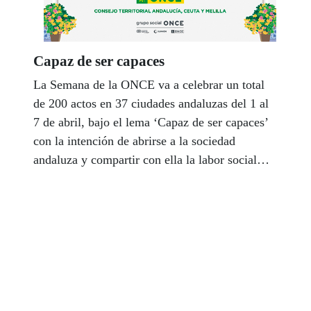
Capaz de ser capaces
La Semana de la ONCE va a celebrar un total
de 200 actos en 37 ciudades andaluzas del 1 al
7 de abril, bajo el lema ‘Capaz de ser capaces’
con la intención de abrirse a la sociedad
andaluza y compartir con ella la labor social
que realiza la Organización. Esta es la tercera
edición de la Semana ONCE que organiza el
Consejo Territorial de la ONCE en Andalucía,
Ceuta y Melilla, para reforzar el vínculo entre la
sociedad y la entidad en una doble dirección,
según su presidenta, Isabel Viruet: “De puertas
adentro para situar al afiliado en el centro de
toda la atención de la ONCE y se sienta