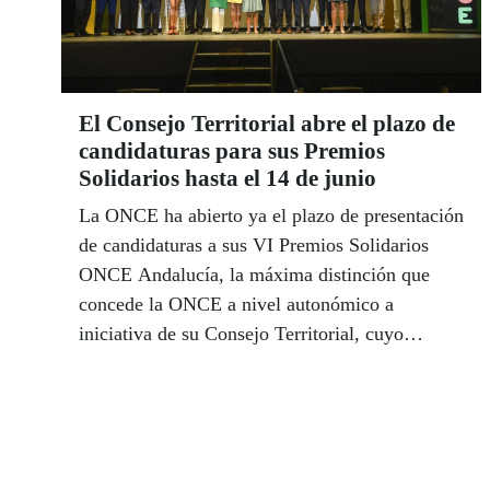
El Consejo Territorial abre el plazo de
candidaturas para sus Premios
Solidarios hasta el 14 de junio
La ONCE ha abierto ya el plazo de presentación
de candidaturas a sus VI Premios Solidarios
ONCE Andalucía, la máxima distinción que
concede la ONCE a nivel autonómico a
iniciativa de su Consejo Territorial, cuyo
objetivo es reconocer a las personas físicas o
jurídicas que destaquen por su labor solidaria en
su entorno de influencia.