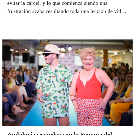
evitar la cárcel, y lo que comienza siendo una
frustración acaba resultando toda una lección de vida.
El guion que sucede a continuación bien podría ser
una segunda parte de aquel éxito de taquilla, pero, en
esta ocasión, como en tantas, la realidad supera
sobradamente a la ficción. Es fútbol en femenino, en
concreto, el primer equipo de fútbol femenino que hay
en España integrado por mujeres con discapacidad
visual grave, y alguna ciega también. Malagueñas que
comparten la misma pasión que mueve a millones de
personas en todo el mundo. No tendrán Goya, pero
son tan ¡CAMPEONAS! como los demás. | LUIS
GRESA
Andalucía se vuelca con la Semana del