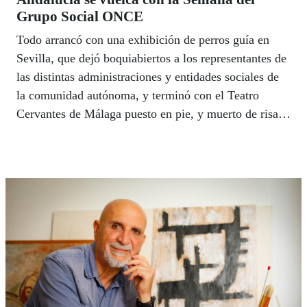
Grupo Social ONCE
Todo arrancó con una exhibición de perros guía en
Sevilla, que dejó boquiabiertos a los representantes de
las distintas administraciones y entidades sociales de
la comunidad autónoma, y terminó con el Teatro
Cervantes de Málaga puesto en pie, y muerto de risa,
tras el estreno de la última invención de El Malecón,
‘La Terminal del Amor’, bajo la dirección de Mel
Rocher. En medio 120 actividades en las ocho
provincias que han tenido una acogida excepcional por
parte de los andaluces que se han volcado, un año
más, con la Semana del Grupo Social ONCE,
celebrada entre el 12 y el 17 del pasado mes de junio,
bajo el lema, ‘Contigo transformamos vidas’.