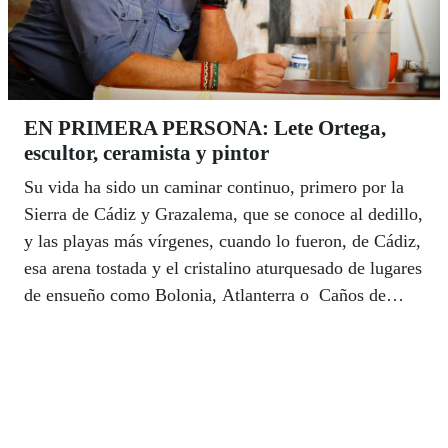
EN PRIMERA PERSONA: Lete Ortega,
escultor, ceramista y pintor
Su vida ha sido un caminar continuo, primero por la
Sierra de Cádiz y Grazalema, que se conoce al dedillo,
y las playas más vírgenes, cuando lo fueron, de Cádiz,
esa arena tostada y el cristalino aturquesado de lugares
de ensueño como Bolonia, Atlanterra o Caños de
Meca. Playas de luz y montañas rocosas que marcaron
un principio y una forma de entender la vida que
continuó después, desde hace casi ya una década, por
las tierras de Almería y el Cabo de Gata. Esos
paisajes, la naturaleza, el mar y la mujer han perfilado