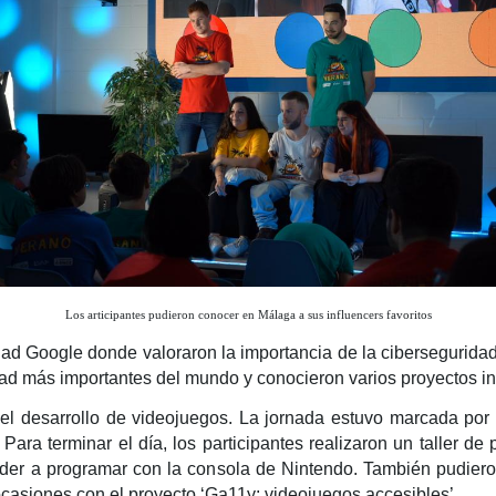
Los articipantes pudieron conocer en Málaga a sus influencers favoritos
ad Google donde valoraron la importancia de la ciberseguridad 
ad más importantes del mundo y conocieron varios proyectos in
el desarrollo de videojuegos. La jornada estuvo marcada por N
ara terminar el día, los participantes realizaron un taller d
der a programar con la consola de Nintendo. También pudieron
asiones con el proyecto ‘Ga11y: videojuegos accesibles’.