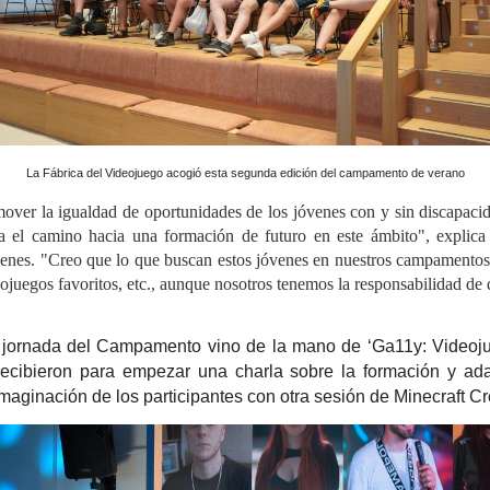
La Fábrica del Videojuego acogió esta segunda edición del campamento de verano
er la igualdad de oportunidades de los jóvenes con y sin discapaci
bra el camino hacia una formación de futuro en este ámbito", explic
enes. "Creo que lo que buscan estos jóvenes en nuestros campamentos
deojuegos favoritos, etc., aunque nosotros tenemos la responsabilidad 
era jornada del Campamento vino de la mano de ‘Ga11y: Videoj
 recibieron para empezar una charla sobre la formación y ada
imaginación de los participantes con otra sesión de Minecraft Cr