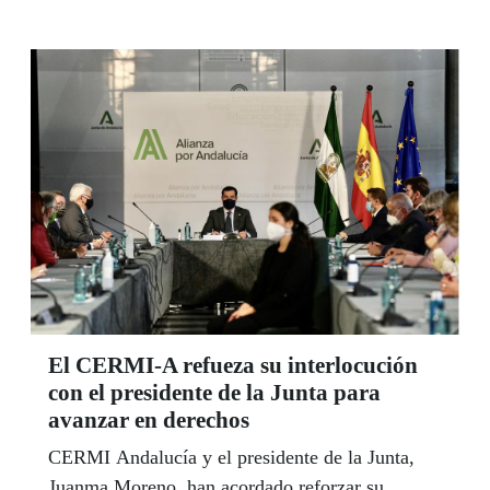
centros de la ONCE en las ocho capitales, además
de Jerez y Algeciras, aprovecharon la celebración
del Día Internacional del Voluntariado para
visualizar su aplauso a quienes ejercen la
solidaridad con mayúsculas en los momentos más
difíciles.
El CERMI-A refueza su interlocución
con el presidente de la Junta para
avanzar en derechos
CERMI Andalucía y el presidente de la Junta,
Juanma Moreno, han acordado reforzar su