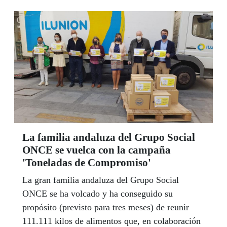
televisión y las redes sociales, el orgullo de
pertenencia al Grupo Social ONCE. Cinco
millones de personas siguieron la gala,
convirtiéndose así en el mayor brindis y la mayor
celebración realizada por la ONCE en sus 82
años de vida. “La ilusión no se confina”,
proclamó el presidente Miguel Carballeda, que
trasladó a todo el colectivo su confianza en este
nuevo año “desde la unidad y el esfuerzo
conjunto de la ONCE, Fundación ONCE e
La familia andaluza del Grupo Social
Ilunion”.
ONCE se vuelca con la campaña
'Toneladas de Compromiso'
La gran familia andaluza del Grupo Social
ONCE se ha volcado y ha conseguido su
propósito (previsto para tres meses) de reunir
111.111 kilos de alimentos que, en colaboración