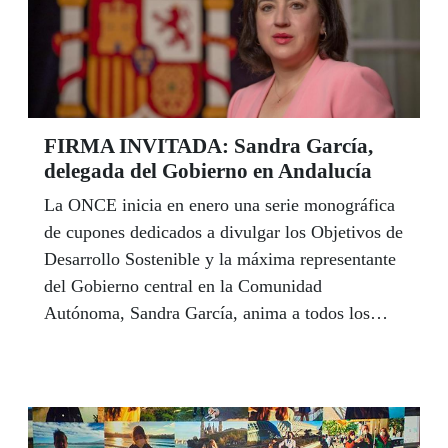
Andalucía con los sorteos de la ONCE, con
Sueldazos y premios mayores sobre todo en la
provincia de Málaga, que ha resultado la más
afortunada del último capítulo de este 2020 con
la ONCE. El año terminó con otro Sueldazo de
FIRMA INVITADA: Sandra García,
un millón y medio de euros en 20 años en
delegada del Gobierno en Andalucía
Castellar de la Frontera (Cádiz).
La ONCE inicia en enero una serie monográfica
de cupones dedicados a divulgar los Objetivos de
Desarrollo Sostenible y la máxima representante
del Gobierno central en la Comunidad
Autónoma, Sandra García, anima a todos los
andaluces a implicarse en el cumplimiento de los
nuevos retos de futuro que plantea este nuevo
marco de compromiso social impulsado por
Naciones Unidas. "Alcanzar esta meta final es