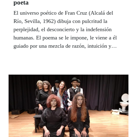
poeta
El universo poético de Fran Cruz (Alcalá del
Río, Sevilla, 1962) dibuja con pulcritud la
perplejidad, el desconcierto y la indefensión
humanas. El poema se le impone, le viene a él
guiado por una mezcla de razón, intuición y
emoción, y así va construyendo un poema que
escribe para revelarse contra la precariedad y el
sinsentido de la existencia. En su domicilio de
Carmona, el sonido de la Perkins se apodera del
espacio para sembrar nuevos versos, que
alumbrarán nuevas estrofas y darán a luz nuevos
poemarios. Es su manera de ver, sostiene. El
fundador de la Revista Palimpsesto y asesor
literario de la Revisat Sibila, todo un referente en
América Latina por la singularidad de su obra,
tiene intención de terminar en este nuevo 2021 el