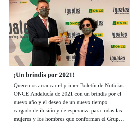
Cristóbal Martínez, presentaron en sociedad la
imagen de este cupón en el nuevo hotel El
Mirador del Grupo Abades, en un acto que contó
con una nutrida representación de los reposteros
lojeños.
¡Un brindis por 2021!
Queremos arrancar el primer Boletín de Noticias
ONCE Andalucía de 2021 con un brindis por el
nuevo año y el deseo de un nuevo tiempo
cargado de ilusión y de esperanza para todas las
mujeres y los hombres que conforman el Grupo
Social ONCE en Andalucía. Y para visualizar
ese brindis, hemos juntado a representantes de