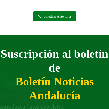
distintos ámbitos de las ocho provincias,
afiliados y trabajadores, para compartir entre
todos los mejores deseos para el nuevo año.
Ver Boletines Anteriores
Desde aquí, de corazón, ¡Muy Feliz 2021!
Suscripción al boletín
de
Boletín Noticias
Andalucía
Introduzca datos newsletter