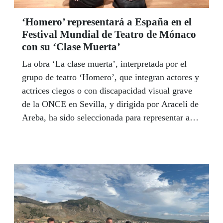
que será su séptimo libro de poemas. | LUIS
‘Homero’ representará a España en el
GRESA.
Festival Mundial de Teatro de Mónaco
con su ‘Clase Muerta’
La obra ‘La clase muerta’, interpretada por el
grupo de teatro ‘Homero’, que integran actores y
actrices ciegos o con discapacidad visual grave
de la ONCE en Sevilla, y dirigida por Araceli de
Areba, ha sido seleccionada para representar a
España en el Festival Mundial de Teatro
Amateur que se celebrará en Mónaco del 17 al
22 de agosto de 2021. El grupo sevillano
también va a participar en un proyecto
radiofónico inclusivo de la mano de la ONCE,
Radio Nacional de España y el Festival
Internacional del Teatro Clásico de Almagro.