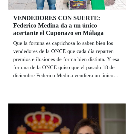
VENDEDORES CON SUERTE:
Federico Medina da a un único
acertante el Cuponazo en Málaga
Que la fortuna es caprichosa lo saben bien los
vendedores de la ONCE que cada día reparten
premios e ilusiones de forma bien distinta. Y esa
fortuna de la ONCE quiso que el pasado 18 de
diciembre Federico Medina vendiera un único
cupón premiado del sorteo del Cuponazo y que
fuera el de la serie agraciada con los nueve
millones de euros. Fue en el barrio malagueño de
Churriana bien cerca de una popular churrería
que se convirtió en el epicentro de los
comentarios de los vecinos del fin de semana.
Diciembre volvió a ser otro mes de fortuna en