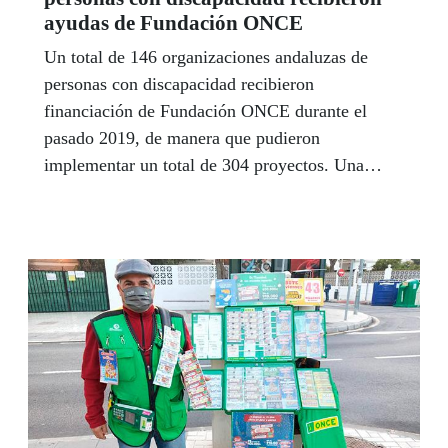
ayudas de Fundación ONCE
Un total de 146 organizaciones andaluzas de
personas con discapacidad recibieron
financiación de Fundación ONCE durante el
pasado 2019, de manera que pudieron
implementar un total de 304 proyectos. Una
inversión social que, a jucio del director general
de Fundación ONCE, José Luis Martínez
Donoso, pone de manifiesto que “cada uno de
los euros que nuestra entidad destina a otras
organizaciones permite avanzar en la
consecución de la plena inclusión de las personas
con discapacidad”.