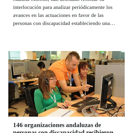
interlocución para analizar periódicamente los
avances en las actuaciones en favor de las
personas con discapacidad estableciendo una
reunión cada tres meses para realizar un
seguimiento de estas acciones. Ese fue uno de
los acuerdos alcanzados por los representantes de
CERMI Andalucía y Juanma Moreno en el
encuentro que mantuvieron con motivo de la
celebración del Día Internacional de la
Discapacidad, en el que participó el delegado
territorial de la ONCE en Andalucía, Ceuta y
Melilla, Cristóbal Martínez.
146 organizaciones andaluzas de
personas con discapacidad recibieron