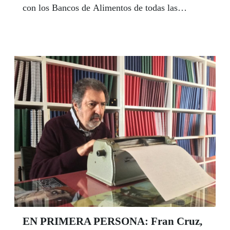
con los Bancos de Alimentos de todas las
provincias españolas, tratarán de paliar los
efectos de la pandemia sobre muchas familias en
situación de dificultad. En Andalucía se han
recogido cerca de 16.000 kilos, que han sido
repartidos en los Bancos de Alimentos de las
ocho provincias andaluzas y las ciudades
autónomas de Ceuta y Melilla.
EN PRIMERA PERSONA: Fran Cruz,