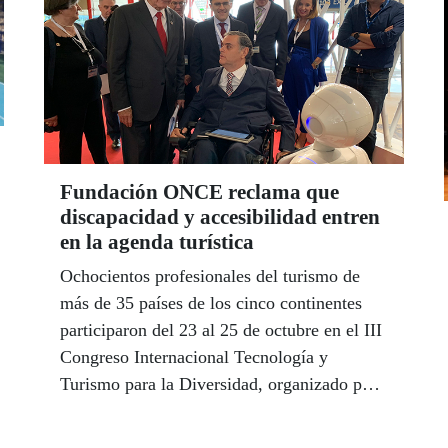
contundencia, energía y vitalidad despeja
cualquier duda entre los estudiantes, de los
que ella se declara muy, muy orgullosa.
“Tengo una voluntad de hierro”, sostiene.
Fundación ONCE reclama que
discapacidad y accesibilidad entren
en la agenda turística
Ochocientos profesionales del turismo de
más de 35 países de los cinco continentes
participaron del 23 al 25 de octubre en el III
Congreso Internacional Tecnología y
Turismo para la Diversidad, organizado por
Fundación ONCE en Málaga. Un encuentro
que refuerza a la ciudad andaluza como