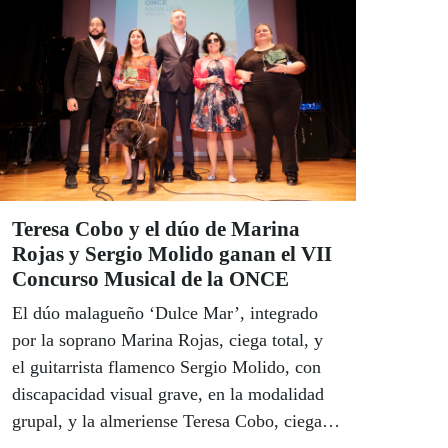
criticó la “infantilización” de la mujer con
discapacidad.
Teresa Cobo y el dúo de Marina
Rojas y Sergio Molido ganan el VII
Concurso Musical de la ONCE
El dúo malagueño ‘Dulce Mar’, integrado
por la soprano Marina Rojas, ciega total, y
el guitarrista flamenco Sergio Molido, con
discapacidad visual grave, en la modalidad
grupal, y la almeriense Teresa Cobo, ciega
total, en la individual, se han proclamado