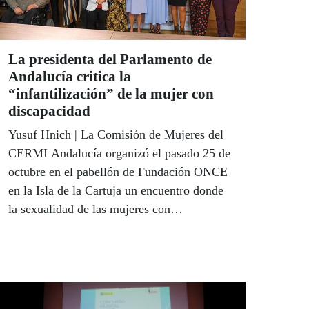
La presidenta del Parlamento de
Andalucía critica la
“infantilización” de la mujer con
discapacidad
Yusuf Hnich | La Comisión de Mujeres del
CERMI Andalucía organizó el pasado 25 de
octubre en el pabellón de Fundación ONCE
en la Isla de la Cartuja un encuentro donde
la sexualidad de las mujeres con
discapacidad, bajo el lema ‘Educando en
Sexualidad’, que dejó bien patente que ni la
sobreprotección ayuda ni el silencio protege.
La presidenta del Parlamento de Andalucía,
Marta Bosquet, que inauguró la jornada,