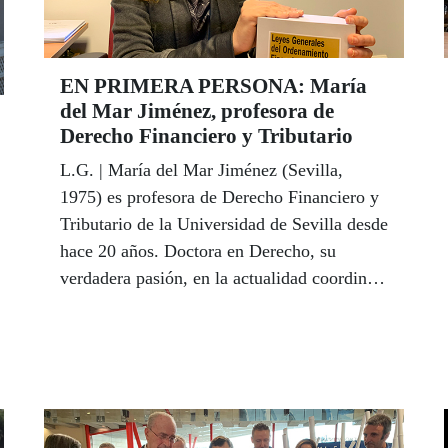
millones de euros y once premios de un
millón y además de once premios de
111.000 euros, entre otros muchos que
EN PRIMERA PERSONA: María
suman más de 43 millones de euros en
del Mar Jiménez, profesora de
premios.
Derecho Financiero y Tributario
L.G. | María del Mar Jiménez (Sevilla,
1975) es profesora de Derecho Financiero y
Tributario de la Universidad de Sevilla desde
hace 20 años. Doctora en Derecho, su
verdadera pasión, en la actualidad coordina
el Máster en Asesoría Jurídico-Mercantil,
Fiscal y Laboral de la Facultad hispalense
después de sumar varios premios de
excelencia docente. Ciega total desde los 17
años, sus alumnos se sorprenden el primer
día, los diez primeros minutos, poco más. Su