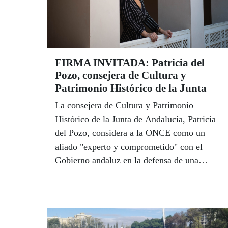
FIRMA INVITADA: Patricia del
Pozo, consejera de Cultura y
Patrimonio Histórico de la Junta
La consejera de Cultura y Patrimonio
Histórico de la Junta de Andalucía, Patricia
del Pozo, considera a la ONCE como un
aliado "experto y comprometido" con el
Gobierno andaluz en la defensa de una
cultura para todos. Del Pozo reconoce que
queda mucho por hacer para lograr la
igualdad plena de oportunidades y garantizar
el acceso universal a la cultura pero lanza un