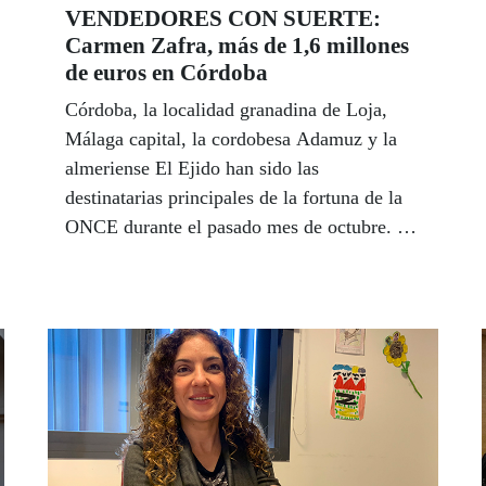
VENDEDORES CON SUERTE:
Carmen Zafra, más de 1,6 millones
de euros en Córdoba
Córdoba, la localidad granadina de Loja,
Málaga capital, la cordobesa Adamuz y la
almeriense El Ejido han sido las
destinatarias principales de la fortuna de la
ONCE durante el pasado mes de octubre. La
mayor de las suertes la dio Carmen Zafra
con más de 1,6 millones de euros en premios
en una de las zonas más necesitadas de
Córdoba, el Parque Azahara. La
expectación, un año más, es máxima en
Andalucía ante las expectativas que genera
el nuevo sorteo del 11 del 11 de la ONCE,
que pone en juego un premio de once