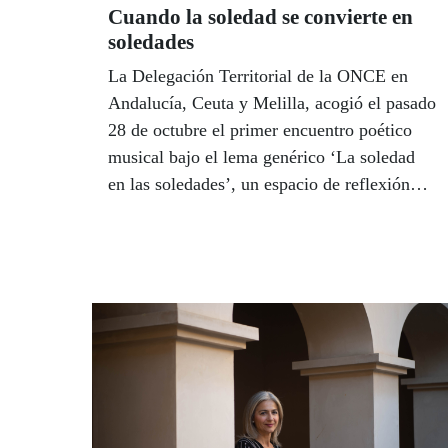
Cuando la soledad se convierte en
soledades
La Delegación Territorial de la ONCE en
Andalucía, Ceuta y Melilla, acogió el pasado
28 de octubre el primer encuentro poético
musical bajo el lema genérico ‘La soledad
en las soledades’, un espacio de reflexión
inclusivo en torno a este sentimiento,
impulsado por los poetas afiliados Nuria del
Saz y José Luis González Cáceres, que ha
contado con el respaldo del Consejo
Territorial de la ONCE y la colaboración de
la Asociación Cultural de Personas Ciegas y
con Discapacidad Visual de Andalucía y la
Fundación Avanza, que apoya a los jóvenes
talentos musicales.