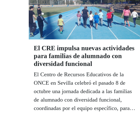
mensaje de confianza porque considera que
las artes, las letras y las músicas "son el
impulso para construir una sociedad más
inclusiva, creativa y sostenible".
El CRE impulsa nuevas actividades
para familias de alumnado con
diversidad funcional
El Centro de Recursos Educativos de la
ONCE en Sevilla celebró el pasado 8 de
octubre una jornada dedicada a las familias
de alumnado con diversidad funcional,
coordinadas por el equipo específico, para
darles a conocer los recursos existentes en el
centro para sus hijos y, de paso, conocer las
posibilidades del ocio inclusivo. También en