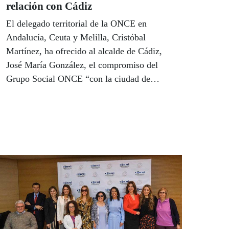
relación con Cádiz
El delegado territorial de la ONCE en
Andalucía, Ceuta y Melilla, Cristóbal
Martínez, ha ofrecido al alcalde de Cádiz,
José María González, el compromiso del
Grupo Social ONCE “con la ciudad de
Cádiz y los gaditanos” para reforzar el
compromiso conjunto en favor de las
personas ciegas o con otras discapacidades.
Martínez mantuvo el pasado 29 de octubre
un encuentro institucional con González en
el que participaron la vicepresidenta del
Consejo Territorial, Milagros Rodríguez, y
el director de la ONCE en Cádiz, Alberto
Ríos.