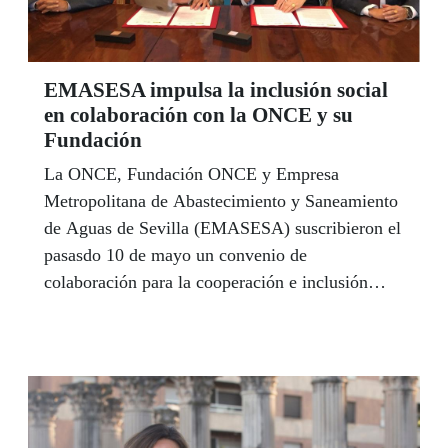
477 centros educativos. Y en España 167.265
escolares y 3.601 profesores de 2.192 centros.
EMASESA impulsa la inclusión social
en colaboración con la ONCE y su
Fundación
La ONCE, Fundación ONCE y Empresa
Metropolitana de Abastecimiento y Saneamiento
de Aguas de Sevilla (EMASESA) suscribieron el
pasasdo 10 de mayo un convenio de
colaboración para la cooperación e inclusión
social de las personas con discapacidad. Este
acuerdo, pionero por sus características,
convierte a EMASESA en la primera empresa
pública de gestión de aguas de una ciudad
española que apuesta por la inclusión laboral
directa de trabajadores con discapacidad y la