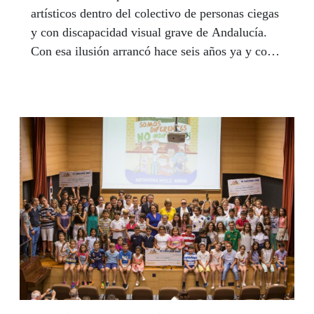
artísticos dentro del colectivo de personas ciegas
y con discapacidad visual grave de Andalucía.
Con esa ilusión arrancó hace seis años ya y con
esa ilusión sigue convocando a solistas y grupos
para darse a conocer al gran público y poner en
valor el talento musical de las personas ciegas.
El rapero almeriense Raúl Martínez, y la
Rondalla de Cádiz, de Puerto Real, son un buen
ejemplo de lo que este Concurso persigue. Son
los ganadores de 2017. Y prometen.