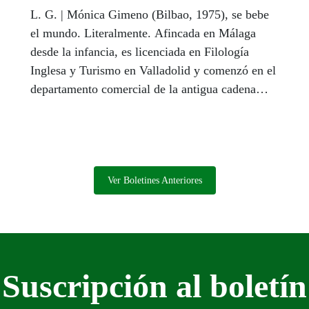
L. G. | Mónica Gimeno (Bilbao, 1975), se bebe
el mundo. Literalmente. Afincada en Málaga
desde la infancia, es licenciada en Filología
Inglesa y Turismo en Valladolid y comenzó en el
departamento comercial de la antigua cadena
Confortel en 2007, tras una larga trayectoria en
otras firmas hoteleras. Desde 2010 dirige el
Hotel de ILUNION en Fuengirola y ahora el
nuevo de ILUNION Hacienda del Sol en Mijas,
un reto que asume con pasión.
Ver Boletines Anteriores
Suscripción al boletín