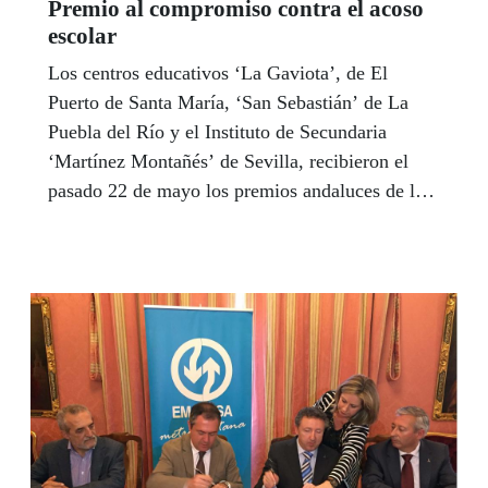
Premio al compromiso contra el acoso
escolar
Los centros educativos ‘La Gaviota’, de El
Puerto de Santa María, ‘San Sebastián’ de La
Puebla del Río y el Instituto de Secundaria
‘Martínez Montañés’ de Sevilla, recibieron el
pasado 22 de mayo los premios andaluces de la
33 edición del Concurso Escolar de la ONCE y
su Fundación que, en esta ocasión, ha invitado a
los docentes y estudiantes a trabajar y reflexionar
juntos sobre el bullying. Mientras que el Instituto
‘La Caleta’ de Cádiz y el ‘Profesor Tierno
Galván’, de La Rambla, Córdoba, recibieron
también su premio a nivel nacional en la
categorías de Bachillerato y Educación Especial.
En esta edición han participado en Andalucía un
total de 39.481 estudiantes y 753 profesores de