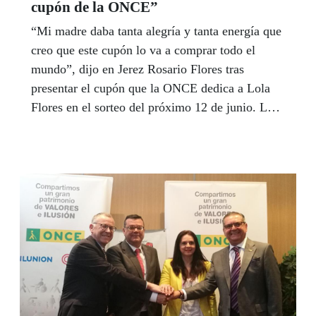
cupón de la ONCE”
“Mi madre daba tanta alegría y tanta energía que
creo que este cupón lo va a comprar todo el
mundo”, dijo en Jerez Rosario Flores tras
presentar el cupón que la ONCE dedica a Lola
Flores en el sorteo del próximo 12 de junio. La
consejera de Cultura de la Junta de Andalucía,
Rosa Aguilar, la alcaldesa de Jerez, Mamen
Sánchez, el director general adjunto de Juego de
la ONCE, Patricio Cárceles, y el delegado
territorial en Andalucía, Ceuta y Melillal,
Cristóbal Martínez, participaron en el encuentro
en el que presentaron la imagen del cupón,
celebrada en el marco de la presentación en
sociedad del nuevo Museo del Flamenco de
Jerez, que tendrá un espacio propio para Lola