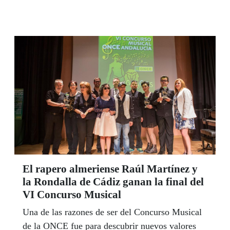
grave a las nuevas tecnologías y a Internet como
medio de integración en la sociedad. Entre las
actividades programadas en los distintos centros,
el Aula de Tiflotecnología de la Delegación
Territorial de la ONCE en Andalucía, Ceuta y
Melilla, acogió un taller para enseñar el uso de
aplicaciones informáticas a un grupo de personas
con sordoceguera. Empoderamiento digital sí,
pero para todos.
El rapero almeriense Raúl Martínez y
la Rondalla de Cádiz ganan la final del
VI Concurso Musical
Una de las razones de ser del Concurso Musical
de la ONCE fue para descubrir nuevos valores