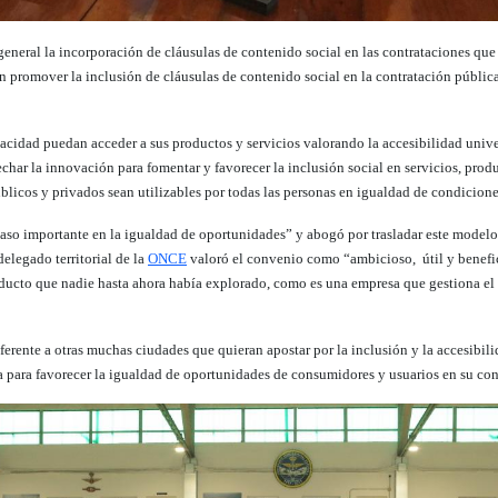
al la incorporación de cláusulas de contenido social en las contrataciones que re
n promover la inclusión de cláusulas de contenido social en la contratación pública
cidad puedan acceder a sus productos y servicios valorando la accesibilidad unive
 la innovación para fomentar y favorecer la inclusión social en servicios, produ
úblicos y privados sean utilizables por todas las personas en igualdad de condicione
aso importante en la igualdad de oportunidades” y abogó por trasladar este modelo a
delegado territorial de la
ONCE
valoró el convenio como “ambicioso, útil y benefic
ducto que nadie hasta ahora había explorado, como es
una empresa que gestiona el 
ferente a otras muchas ciudades que quieran apostar por la inclusión y la accesibili
 para favorecer la igualdad de oportunidades de consumidores y usuarios en su co