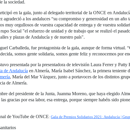
de la sociedad.
icipó en la gala, junto al delegado territorial de la ONCE en Andalucía
ez agradeció a los andaluces “su compromiso y generosidad en un año tan
os muy orgullosos de vuestra capacidad de entrega y de vuestra solidar
rupo Social "el esfuerzo de unidad y de trabajo que se realizó el pasad
calles y plazas de Andalucía y de nuestro país".
l Carballeda, fue protagonista de la gala, aunque de forma virtual. “C
ecida, somos gente solidaria, somos gente feliz y reconocemos por enc
estuvo presentada por la presentadora de televisión Laura Ferrer y Patty
a de Andalucía
en Almería, María Isabel Sánchez, la primera teniente d
mería
, María del Mar Vázquez, junto a portavoces de los distintos grup
ncia de Almería.
e del presidente de la Junta, Juanma Moreno, que haya elegido Almería
 las gracias por esa labor, esa entrega, porque siempre habéis sido pion
 Canal de YouTube de ONCE
:
Gala de Premios Solidarios 2021: Andalucía | Gr
anitarios