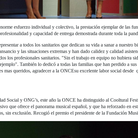
norme esfuerzo individual y colectivo, la prestación ejemplar de las fun
la profesionalidad y capacidad de entrega demostrada durante toda la pan
presentar a todos los sanitarios que dedican su vida a sanar a nuestro 
nsancio y las situaciones extremas y han dado calidez y calidad asistenc
os los profesionales sanitarios. "Sin el trabajo en equipo no hubiera s
emplo". También lo dedicó a todas las familias que han perdido a sus 
res mas queridos, agradecer a la ONCEsu excelente labor social desde q
dad Social y ONG’s, este año la ONCE ha distinguido al Cooltural Fest
clusivo que ofrece el panorama musical español, y que ha reforzado en est
os, sin exclusión. Recogió el premio el presidente de la Fundación Musi