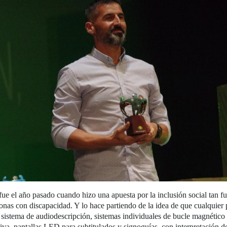
ue el año pasado cuando hizo una apuesta por la inclusión social tan fu
onas con discapacidad. Y lo hace partiendo de la idea de que cualquier 
n sistema de audiodescripción, sistemas individuales de bucle magnético
tiva, pantallas LED para subtitulados y signoguías, con interpretación