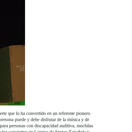
erte que lo ha convertido en un referente pionero
persona puede y debe disfrutar de la música y de
 para personas con discapacidad auditiva, mochilas
 de los conciertos en Lengua de Signos Española y