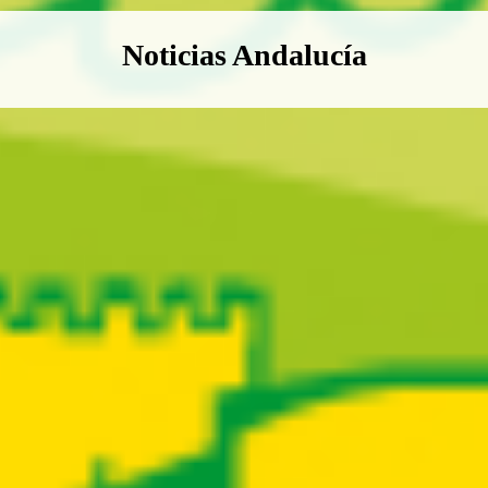
Boletín Noticias Andalucía
Noticias Andalucía