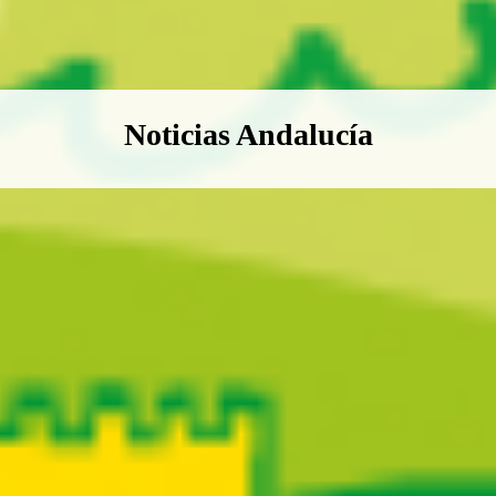
Boletín Noticias Andalucía
Noticias Andalucía