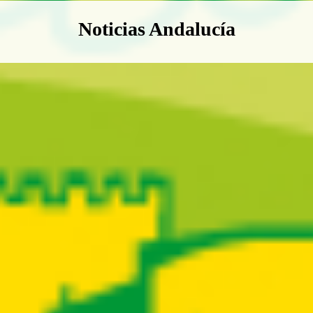
Boletín Noticias Andalucía
Noticias Andalucía