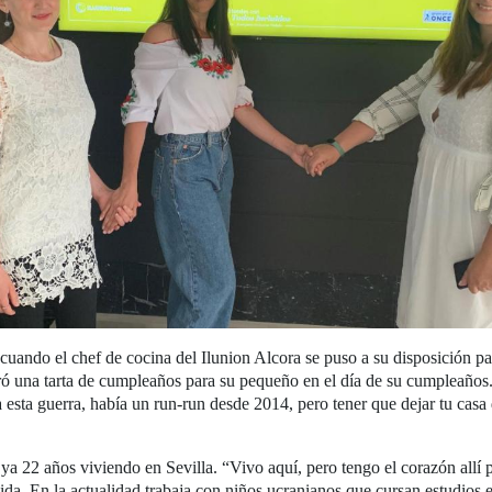
 cuando el chef de cocina del Ilunion Alcora se puso a su disposición pa
aró una tarta de cumpleaños para su pequeño en el día de su cumpleaños
a esta guerra, había un run-run desde 2014, pero tener que dejar tu cas
 ya 22 años viviendo en Sevilla. “Vivo aquí, pero tengo el corazón allí
da. En la actualidad trabaja con niños ucranianos que cursan estudios