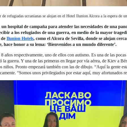
 de refugiadas ucranianas se alojan en el Hotel Ilunion Alcora a la espera de u
n un hospital de campaña para atender las necesidades de una pa
ecibir a los refugiados de una guerra, en medio de la mayor trage
a de
Ilunion Hotels
, como el Alcora de Sevilla, donde se alojan cerc
e, hace honor a su lema: ‘Bienvenidos a un mundo diferente’.
y 8 años respectivamente, uno de ellos con autismo. Es una de las poca
ó la guerra. Y una de las primeras en llegar por vía aérea, de Kiev a Bér
los niños. Pronto empezará también con las de dibujo. “Aquí la gente es
icamente. “Somos unos privilegiados por estar aquí, muy afortunados r