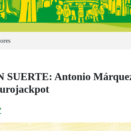
ores
ERTE: Antonio Márquez se
Eurojackpot
7