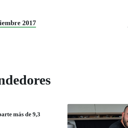
iembre 2017
endedores
parte más de 9,3