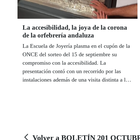
La accesibilidad, la joya de la corona
de la orfebrería andaluza
La Escuela de Joyería plasma en el cupón de la
ONCE del sorteo del 15 de septiembre su
compromiso con la accesibilidad. La
presentación contó con un recorrido por las
instalaciones además de una visita distinta a la
Catedral de Córdoba. Los afiliados recorrieron
con los dedos la estructura del monumento
emblema de Córdoba con una maqueta
desmontable hecha en plata.
Volver a BOLETÍN 201 OCTUB