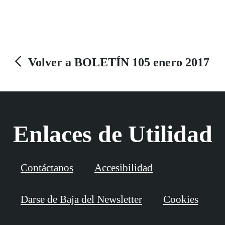
general de la ONCE, Ángel Sánchez, lanzó un
mensaje de confianza en el futuro y de respaldo total a
los trabajadores y afiliados de la ONCE en Andalucía.
“Sentiros orgullosos porque Andalucía es de lo mejor
de España “, dijo.
Volver a BOLETÍN 105 enero 2017
Enlaces de Utilidad
Contáctanos
Accesibilidad
Darse de Baja del Newsletter
Cookies