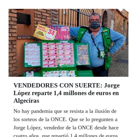
Un debate moderado por el periodista David
Berlanga que puso de manifiesto las dificultades
que tienen que superar para hacerse paso en un
mercado editorial profundamente masculinizado.
VENDEDORES CON SUERTE: Jorge
López reparte 1,4 millones de euros en
Algeciras
No hay pandemia que se resista a la ilusión de
los sorteos de la ONCE. Que se lo pregunten a
Jorge López, vendedor de la ONCE desde hace
cuatro años, que repartió 1,4 millones de euros