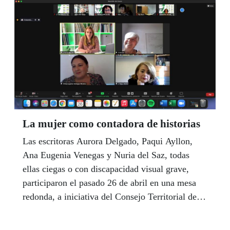
años, sumándose a las operativas habilitadas
hasta el momento, que ya están siendo utilizadas
por muchos compañeros y compañeras.
La mujer como contadora de historias
Las escritoras Aurora Delgado, Paqui Ayllon,
Ana Eugenia Venegas y Nuria del Saz, todas
ellas ciegas o con discapacidad visual grave,
participaron el pasado 26 de abril en una mesa
redonda, a iniciativa del Consejo Territorial de la
ONCE en Andalucía, Ceuta y Melilla, bajo el
lema ‘La Mujer como Contadora de Historias’.