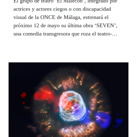
El grupo de teatro ‘El Malecón’, integrado por
actrices y actores ciegos o con discapacidad
visual de la ONCE de Málaga, estrenará el
próximo 12 de mayo su última obra ‘SEVEN’,
una comedia transgresora que roza el teatro-
danza y busca la carcajada, obra de Mel Rocher,
en la que Adán y Eva evalúan los siete pecados
capitales bajo la supervisión de un Dios muy
especial. El espectáculo permanecerá en cartel
hasta el 3 de junio en ‘La Cochera Cabaret’ y
resulta tan antiCOVID para los actores como
para el público.