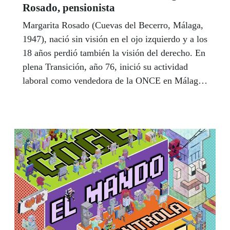
Rosado, pensionista
Margarita Rosado (Cuevas del Becerro, Málaga,
1947), nació sin visión en el ojo izquierdo y a los
18 años perdió también la visión del derecho. En
plena Transición, año 76, inició su actividad
laboral como vendedora de la ONCE en Málaga.
A los 40, se quedó viuda con un hijo de siete
años y, después de casi tres décadas como
vendedora, ha superado con éxito una nueva
barrera en su vida, adaptarse a sus implantes
cocleares para mitigar su sordera total. Ha sido
una activista del sindicalismo, siempre rebelde,
siempre combativa, una mujer tan apasionada de
la política como decepcionada de los políticos.
Puro coraje. | LUIS GRESA