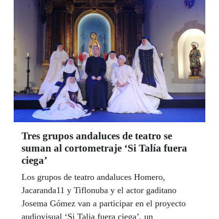
con los Departamentos de Orientación de los
distintos centros educativos en los que se
encuentra escolarizado el alumnado con ceguera
o discapacidad visual grave. Por otra parte, el
CRE celebró el Día del Libro, el 23 de abril, con
una lectura muy especial de 'El Principìto' en
braille.
Tres grupos andaluces de teatro se
suman al cortometraje ‘Si Talía fuera
ciega’
Los grupos de teatro andaluces Homero,
Jacaranda11 y Tiflonuba y el actor gaditano
Josema Gómez van a participar en el proyecto
audiovisual ‘Si Talia fuera ciega’, un