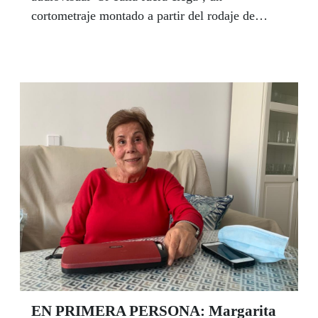
cortometraje montado a partir del rodaje de
escenas de las producciones teatrales de los
distintos grupos, donde los protagonistas son los
actores y actrices ciegos y con discapacidad
visual grave. Bajo la dirección de Esteve Ferrer
el documental cinematográfico servirá para dar a
conocer al gran público el alto nivel y calidad
artística de los grupos de teatro de la ONCE, en
un año en el que debería haberse celebrado la
Bienal de Teatro, suspendida por la pandemia.
EN PRIMERA PERSONA: Margarita