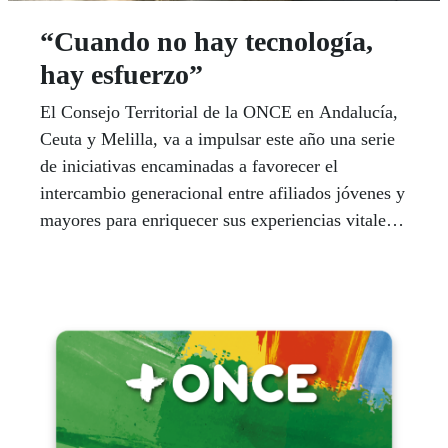
“Cuando no hay tecnología,
hay esfuerzo”
El Consejo Territorial de la ONCE en Andalucía,
Ceuta y Melilla, va a impulsar este año una serie
de iniciativas encaminadas a favorecer el
intercambio generacional entre afiliados jóvenes y
mayores para enriquecer sus experiencias vitales.
La ONCE celebró en abril un primer encuentro,
en el que los jóvenes preguntaron a los mayores
por sus inquietudes, y en octubre será a la inversa,
serán los mayores los que pregunten a los jóvenes
sobre sus expectativas.