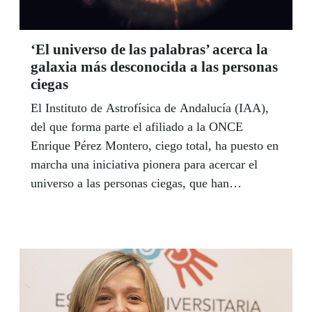
‘El universo de las palabras’ acerca la
galaxia más desconocida a las personas
ciegas
El Instituto de Astrofísica de Andalucía (IAA),
del que forma parte el afiliado a la ONCE
Enrique Pérez Montero, ciego total, ha puesto en
marcha una iniciativa pionera para acercar el
universo a las personas ciegas, que han
denominado ‘El universo en palabras’, dentro de
su proyecto Astroaccesible, en colaboración con
Cultura Global. Se trata de la edición de una
serie de vídeos audiodescritos de diferentes
elementos del cosmos y acaban de publicar el
primero de ellos en su Canal de YouTube.