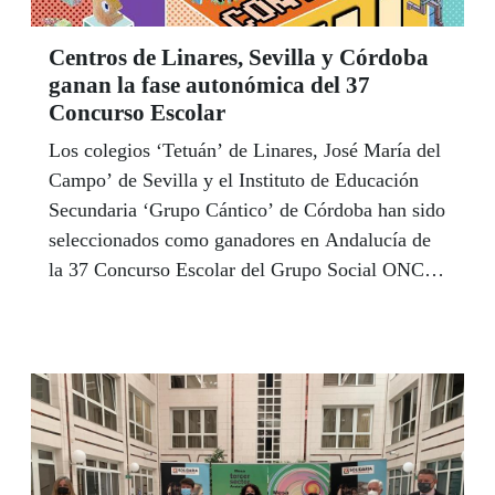
Centros de Linares, Sevilla y Córdoba
ganan la fase autonómica del 37
Concurso Escolar
Los colegios ‘Tetuán’ de Linares, José María del
Campo’ de Sevilla y el Instituto de Educación
Secundaria ‘Grupo Cántico’ de Córdoba han sido
seleccionados como ganadores en Andalucía de
la 37 Concurso Escolar del Grupo Social ONCE
que, en esta ocasión, ha invitado a los docentes y
estudiantes a realizar carteles, cuñas de radio o
spots para hacer un uso responsable de las
nuevas tecnologías y no un abuso que puede
conllevar riesgos y consecuencias no deseadas.
En esta edición han participado 35653 escolares
de 359 centros educativos de Andalucía, bajo la