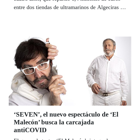
entre dos tiendas de ultramarinos de Algeciras en
el sorteo del pasado 28 de abril, con 20 cupones
premiados en cada establecimiento. Un premio
que despertó gran expectativa mediática y que se
repartió en su mayoría entre personas mayores.
Abril también dejó otro de los Sueldazos de la
ONCE en la localidad gaditana de Alcalá de los
Gazules gracias a Isabel Pérez.
‘SEVEN’, el nuevo espectáculo de ‘El
Malecón’ busca la carcajada
antiCOVID