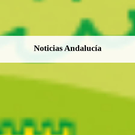
Boletín Noticias Andalucía
Noticias Andalucía