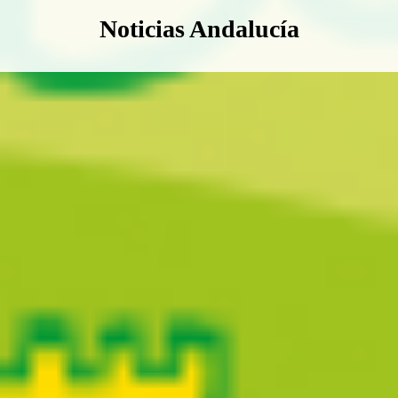
Boletín Noticias Andalucía
Noticias Andalucía