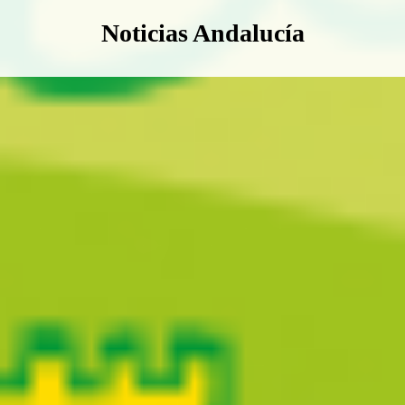
Boletín Noticias Andalucía
Noticias Andalucía