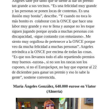
Ángeles sabe por tanto qué se siente al dar un premio
tan grande a sus vecinos. “Es una felicidad muy grande
y las personas se ponen locas de contentas. Es una
ilusión muy bonita”, describe. “Y cuando no toca lo
más bonito es colaborar con la ONCE que hace una
labor muy grande y eso te llena y aunque no les toque
siguen jugando porque ayuda a muchas personas con
discapacidad, -sigue contando con entusiasmo-. Me
siento muy orgullosa de pertenecer a la ONCE porque
veo da mucha felicidad a muchas personas”. Angeles
reivindica a la ONCE por encima de todas las cosas.
“Es que nos llevamos todo el año repartiendo premios
muy buenos -razona-, si no son los rascas son los
cupones, si no el Eurojackpot, no hay que esperar al 22
de diciembre para ganar un premio y eso lo sabe la
gente”, sostiene convencida.
María Ángeles González, 640.000 eurose en Viator
(Almería)