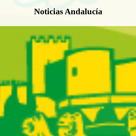
Boletín Noticias Andalucía
Noticias Andalucía