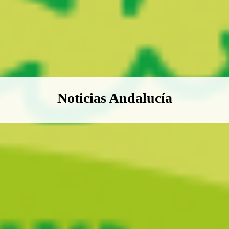
Boletín Noticias Andalucía
Noticias Andalucía