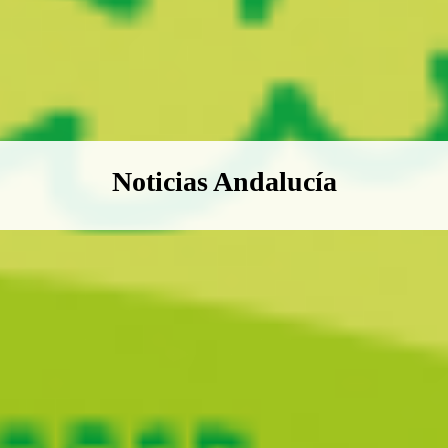
Boletín Noticias Andalucía
Noticias Andalucía