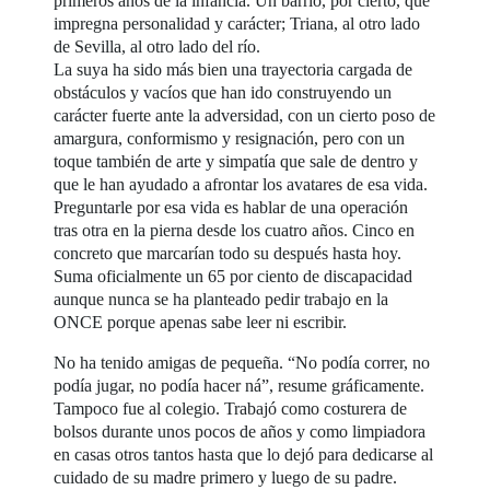
primeros años de la infancia. Un barrio, por cierto, que
impregna personalidad y carácter; Triana, al otro lado
de Sevilla, al otro lado del río.
La suya ha sido más bien una trayectoria cargada de
obstáculos y vacíos que han ido construyendo un
carácter fuerte ante la adversidad, con un cierto poso de
amargura, conformismo y resignación, pero con un
toque también de arte y simpatía que sale de dentro y
que le han ayudado a afrontar los avatares de esa vida.
Preguntarle por esa vida es hablar de una operación
tras otra en la pierna desde los cuatro años. Cinco en
concreto que marcarían todo su después hasta hoy.
Suma oficialmente un 65 por ciento de discapacidad
aunque nunca se ha planteado pedir trabajo en la
ONCE porque apenas sabe leer ni escribir.
No ha tenido amigas de pequeña. “No podía correr, no
podía jugar, no podía hacer ná”, resume gráficamente.
Tampoco fue al colegio. Trabajó como costurera de
bolsos durante unos pocos de años y como limpiadora
en casas otros tantos hasta que lo dejó para dedicarse al
cuidado de su madre primero y luego de su padre.