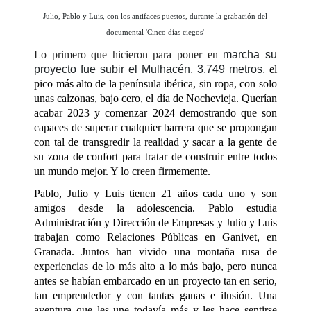
Julio, Pablo y Luis, con los antifaces puestos, durante la grabación del
documental 'Cinco días ciegos'
Lo primero que hicieron para poner en
marcha su
proyecto fue subir el Mulhacén, 3.749 metros,
el
pico más alto de la península ibérica, sin ropa, con solo
unas calzonas, bajo cero, el día de Nochevieja. Querían
acabar 2023 y comenzar 2024 demostrando que son
capaces de superar cualquier barrera que se propongan
con tal de transgredir la realidad y sacar a la gente de
su zona de confort para tratar de construir entre todos
un mundo mejor. Y lo creen firmemente.
Pablo, Julio y Luis tienen 21 años cada uno y son
amigos desde la adolescencia. Pablo estudia
Administración y Dirección de Empresas y Julio y Luis
trabajan como Relaciones Públicas en Ganivet, en
Granada. Juntos han vivido una montaña rusa de
experiencias de lo más alto a lo más bajo, pero nunca
antes se habían embarcado en un proyecto tan en serio,
tan emprendedor y con tantas ganas e ilusión. Una
aventura que les une todavía más y les hace sentirse