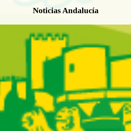
Boletín Noticias Andalucía
Noticias Andalucía