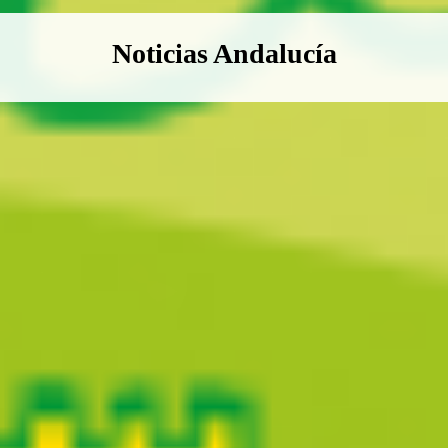
Boletín Noticias Andalucía
Noticias Andalucía