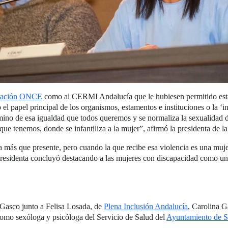
dación ONCE
como al CERMI Andalucía que le hubiesen permitido estar 
l papel principal de los organismos, estamentos e instituciones o la ‘in
mino de esa igualdad que todos queremos y se normaliza la sexualidad d
ue tenemos, donde se infantiliza a la mujer”, afirmó la presidenta de 
a más que presente, pero cuando la que recibe esa violencia es una mu
esidenta concluyó destacando a las mujeres con discapacidad como un 
a Gasco junto a Felisa Losada, de
Plena Inclusión Andalucía
, Carolina G
 como sexóloga y psicóloga del Servicio de Salud del
Ayuntamiento de S