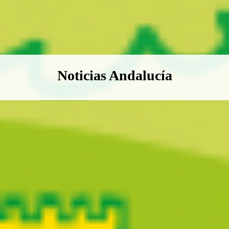
Boletín Noticias Andalucía
Noticias Andalucía