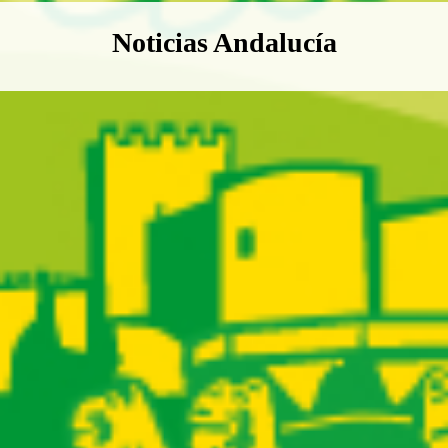
Boletín Noticias Andalucía
Noticias Andalucía