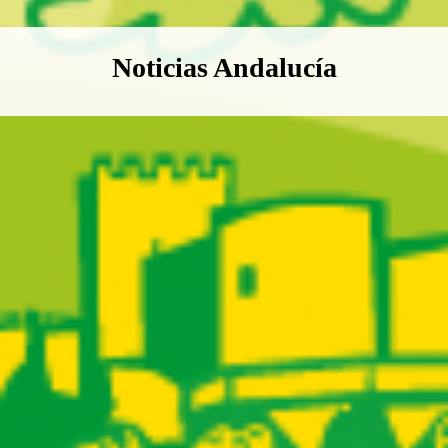
Boletín Noticias Andalucía
Noticias Andalucía