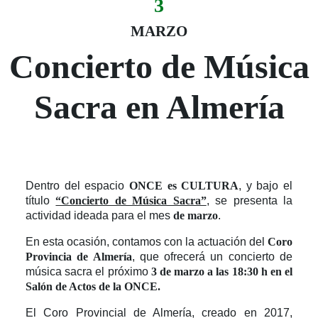
3
Evento:
Fecha del evento
03 marzo
MARZO
Concierto de Música
Sacra en Almería
Dentro del espacio
ONCE es CULTURA
, y bajo el
título
“Concierto de Música Sacra”
, se presenta la
actividad ideada para el mes
de marzo
.
En esta ocasión, contamos con la actuación del
Coro
Provincia de Almería
, que ofrecerá un concierto de
música sacra el próximo
3 de marzo a las 18:30 h
en el
Salón de Actos de la ONCE.
El Coro Provincial de Almería, creado en 2017,