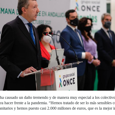
a causado un daño tremendo y de manera muy especial a los colectivos
ara hacer frente a la pandemia. “Hemos tratado de ser lo más sensibles c
sanitarios y hemos puesto casi 2.000 millones de euros, que es la mejor 