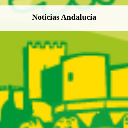
Boletín Noticias Andalucía
Noticias Andalucía