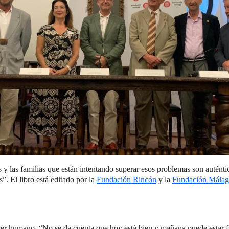
s y las familias que están intentando superar esos problemas son auténti
. El libro está editado por la
Fundación Rincón
y la
Fundación Málag
l ser humano. “No se da cuenta que hoy está bien y mañana puede estar f