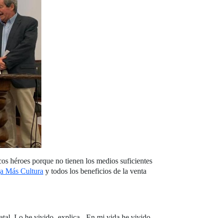
cos héroes porque no tienen los medios suficientes
a Más Cultura
y todos los beneficios de la venta
atal. Lo he vivido -explica-. En mi vida he vivido