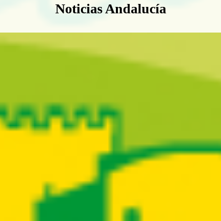
Boletín Noticias Andalucía
Noticias Andalucía