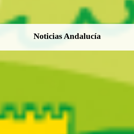
Boletín Noticias Andalucía
Noticias Andalucía