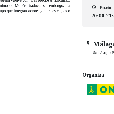
estrena vuelve con
’Las preciosas ridículas...
ónimo de Molière traduce, sin embargo, “la
Horario
upo que integran actores y actrices ciegos o
20:00-21
Málag
Sala Joaquín E
Organiza