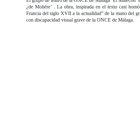
El grupo de teatro de la
ONCE
de Málaga
‘El Malecón’
¿de Moliére’
. La obra, inspirada en el texto casi hom
Francia del siglo XVII a la actualidad” de la mano del gr
con discapacidad visual grave de la ONCE de Málaga.