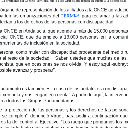
La presidenta del Consejo Territorial pidio a los Grupos que tengan en cuenta a la discapacidad
o órgano de representación de los afiliados a la ONCE agradeció
arten las organizaciones del
CERMI-A
para reclamar a las ad
afectan a los derechos de las personas con discapacidad.
e la ONCE en Andalucía, que atiende a más de 15.000 personas
cial ONCE, que da empleo a 13.000 personas en la comunid
erramientas de inclusión en la sociedad.
sonal como mujer con discapacidad procedente del medio rural
te al resto de la sociedad. “Saben ustedes que muchas de las
achista, que en ocasiones se nos olvida. Y estoy aquí -subray
osible avanzar y prosperar”.
 Parlamento es también es la casa de los andaluces con discapac
omen nota y nos tengan en cuenta”. A partir de aquí, la interven
ión a todos los Grupos Parlamentarios.
la protección de las personas y los derechos de las personas
o se cumplen”, denunció Viruet, para pedir a continuación q
tiva, es la del control al Ejecutivo. “Les ruego que pongamos lo
a costado tanto sacar adelante y que hemos trabajado entre to