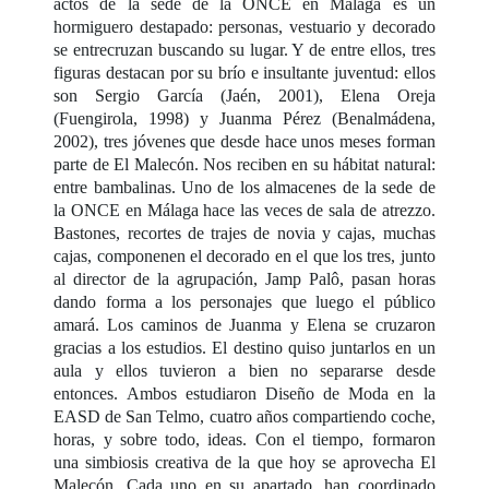
actos de la sede de la ONCE en Málaga es un
hormiguero destapado: personas, vestuario y decorado
se entrecruzan buscando su lugar. Y de entre ellos, tres
figuras destacan por su brío e insultante juventud: ellos
son Sergio García (Jaén, 2001), Elena Oreja
(Fuengirola, 1998) y Juanma Pérez (Benalmádena,
2002), tres jóvenes que desde hace unos meses forman
parte de El Malecón. Nos reciben en su hábitat natural:
entre bambalinas. Uno de los almacenes de la sede de
la ONCE en Málaga hace las veces de sala de atrezzo.
Bastones, recortes de trajes de novia y cajas, muchas
cajas, componenen el decorado en el que los tres, junto
al director de la agrupación, Jamp Palô, pasan horas
dando forma a los personajes que luego el público
amará. Los caminos de Juanma y Elena se cruzaron
gracias a los estudios. El destino quiso juntarlos en un
aula y ellos tuvieron a bien no separarse desde
entonces. Ambos estudiaron Diseño de Moda en la
EASD de San Telmo, cuatro años compartiendo coche,
horas, y sobre todo, ideas. Con el tiempo, formaron
una simbiosis creativa de la que hoy se aprovecha El
Malecón. Cada uno en su apartado, han coordinado