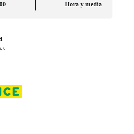
:00
Hora y media
a
s, 8