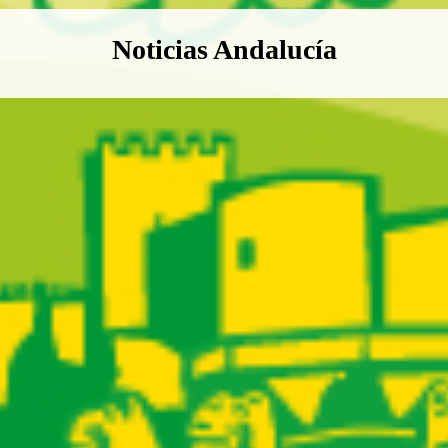
Boletín Noticias Andalucía
Noticias Andalucía