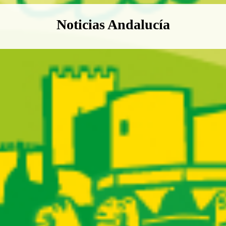
Boletín Noticias Andalucía
Noticias Andalucía