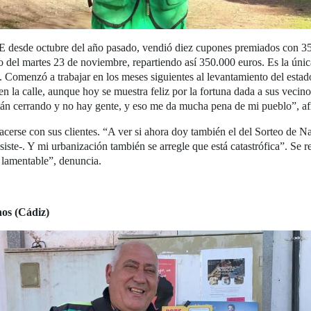
 desde octubre del año pasado, vendió diez cupones premiados con 35.
eo del martes 23 de noviembre, repartiendo así 350.000 euros. Es la ún
a. Comenzó a trabajar en los meses siguientes al levantamiento del est
 en la calle, aunque hoy se muestra feliz por la fortuna dada a sus vecin
están cerrando y no hay gente, y eso me da mucha pena de mi pueblo”, af
cerse con sus clientes. “A ver si ahora doy también el del Sorteo de N
iste-. Y mi urbanización también se arregle que está catastrófica”. Se r
 lamentable”, denuncia.
nos (Cádiz)