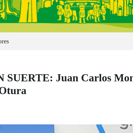
ores
ERTE: Juan Carlos Montal
 Otura