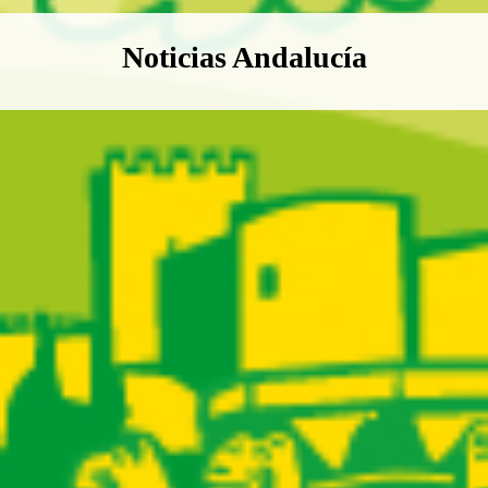
Boletín Noticias Andalucía
Noticias Andalucía