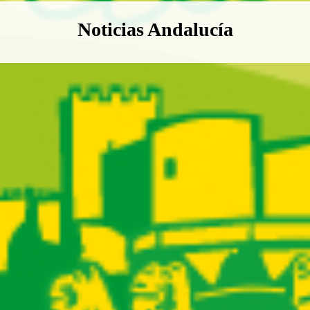
Boletín Noticias Andalucía
Noticias Andalucía