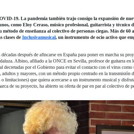
OVID-19. La pandemia también trajo consigo la expansión de nuev
unos, como Eloy Ceraso, músico profesional, guitarrista y técnico d
 método de enseñanza al colectivo de personas ciegas. Más de 60 a
as clases de
Inclusivamusical
, un instrumento de ocio activo que emp
s décadas después de afincarse en España para poner en marcha su proy
luza. Albino, afiliado a la ONCE en Sevilla, profesor de guitarra en los
al decretadas por el Gobierno para evitar el contacto con el virus como
, adultos y mayores, con un método propio centrado en la transmisión d
s o limitaciones) que quiera acercarse a un instrumento musical y disfruta
rca de su proyecto, ha abierto su oferta de par en par al colectivo de p