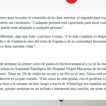
mero para recordar el contenido de la clase anterior; el segundo para ex
anteen sus cuestiones. “Cualquier persona está capacitada para tocar cual
puede estar adaptada a cualquier persona”.
diferente, algo que falta -concluye Ceraso-. Y lo más complejo es llegar
lla o de Andalucía sino del resto de España o de la comunidad iberoame
a llena nuestras vidas”.
e terminar su primer curso de piano en Inclusivamusical y ya se ha matr
alista en Anatomía Patológica del Hospital Virgen Macarena de Sevilla
atorio. Tiene un 2% de visión en un ojo y un 8% en el otro. Ahora está 
ethoven es ya pan comido. “Este curso ha sido genial, con el profesor, 
na hora a la semana on line, luego a través de WhatsApp nos mandan au
en, porque sentarme en mi teclado e interpretar una canción, me pone m