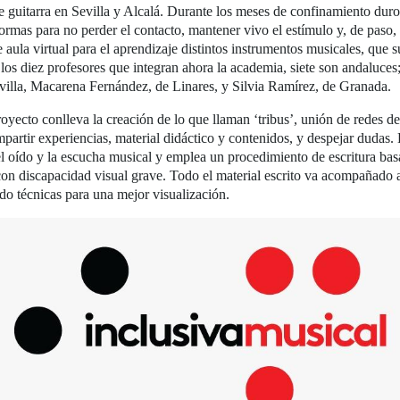
 de guitarra en Sevilla y Alcalá. Durante los meses de confinamiento du
s para no perder el contacto, mantener vivo el estímulo y, de paso, s
aula virtual para el aprendizaje distintos instrumentos musicales, que su
e los diez profesores que integran ahora la academia, siete son andaluc
evilla, Macarena Fernández, de Linares, y Silvia Ramírez, de Granada.
royecto conlleva la creación de lo que llaman ‘tribus’, unión de redes 
rtir experiencias, material didáctico y contenidos, y despejar dudas. 
 del oído y la escucha musical y emplea un procedimiento de escritura ba
 con discapacidad visual grave. Todo el material escrito va acompañado
do técnicas para una mejor visualización.