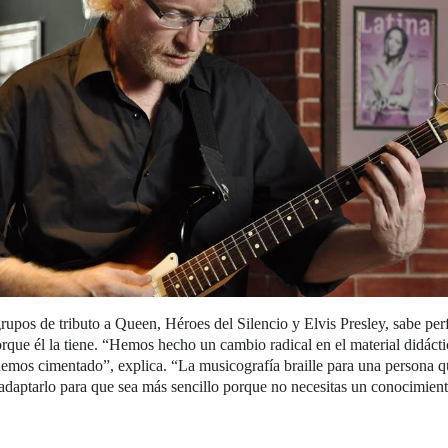
rupos de tributo a Queen, Héroes del Silencio y Elvis Presley, sabe per
rque él la tiene. “Hemos hecho un cambio radical en el material didácti
 hemos cimentado”, explica. “La musicografía braille para una persona
adaptarlo para que sea más sencillo porque no necesitas un conocimien