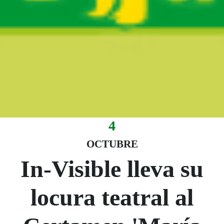
4
Evento:
Fecha del evento
04 octubre
OCTUBRE
In-Visible lleva su
locura teatral al